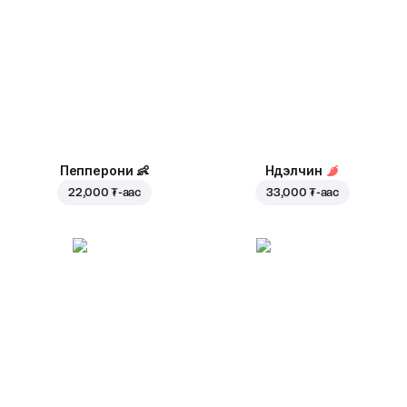
Пепперони
👶
Нүүдэлчин
22,000 ₮
-аас
33,000 ₮
-аас