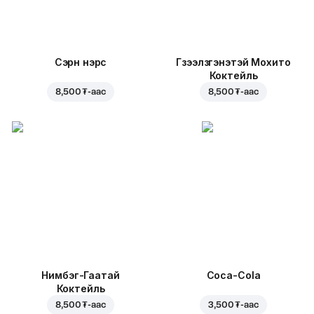
Сэрүүн нэрс
Гүзээлзгэнэтэй Мохито
Коктейль
8,500 ₮
-аас
8,500 ₮
-аас
Нимбэг-Гаатай
Coca-Cola
Коктейль
8,500 ₮
-аас
3,500 ₮
-аас