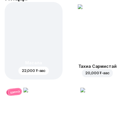
Масала
Тахиа Сармистай
22,000 ₮
-аас
20,000 ₮
-аас
шинэ