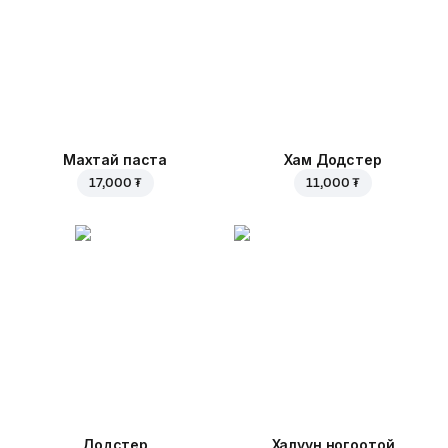
Махтай паста
Хам Додстер
17,000 ₮
11,000 ₮
Додстер
Халуун ногоотой