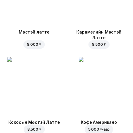
Мөстэй латте
Карамелийн Мөстэй
Латте
8,000 ₮
8,500 ₮
Кокосын Мөстэй Латте
Кофе Американо
8,500 ₮
5,000 ₮
-аас