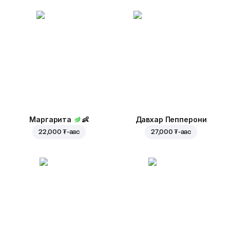
Маргарита
👶
Давхар Пепперони
22,000 ₮
-аас
27,000 ₮
-аас