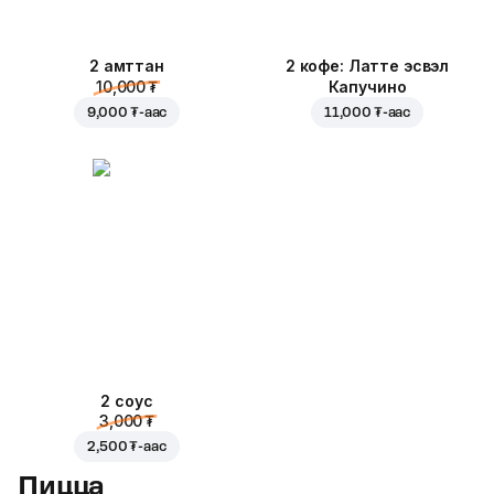
2 амттан
2 кофе: Латте эсвэл
10,000 ₮
Капучино
9,000 ₮
-аас
11,000 ₮
-аас
2 соус
3,000 ₮
2,500 ₮
-аас
Пицца