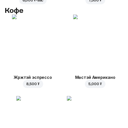
6,000 ₮
-аас
7,500 ₮
Кофе
Жүржтэй эспрессо
Мөстэй Американо
8,500 ₮
5,000 ₮