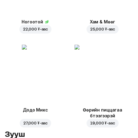
Ногоотой
Хам & Мөөг
22,000 ₮
-аас
25,000 ₮
-аас
Додо Микс
Өөрийн пиццагаа
бүтээгээрэй
27,000 ₮
-аас
19,000 ₮
-аас
Зууш