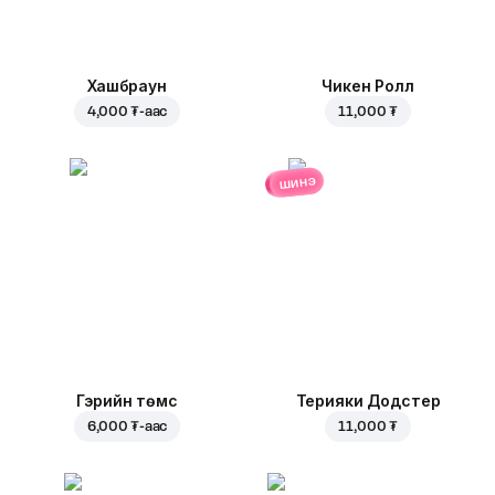
Хашбраун
Чикен Ролл
4,000 ₮
-аас
11,000 ₮
шинэ
Гэрийн төмс
Терияки Додстер
6,000 ₮
-аас
11,000 ₮