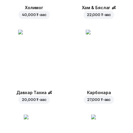
Холимог
Хам & Бяслаг
👶
40,000 ₮
-аас
22,000 ₮
-аас
Давхар Тахиа
👶
Карбонара
20,000 ₮
-аас
27,000 ₮
-аас