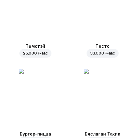
Төмстэй
Песто
25,000 ₮
-аас
33,000 ₮
-аас
Бургер-пицца
Бяслаган Тахиа