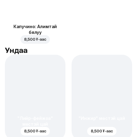
Капучино: Алимтай
бялуу
8,500 ₮
-аас
Ундаа
"Лийр-фейжоа"
"Инжир" мөстэй цай
мөстэй цай
8,500 ₮
-аас
8,500 ₮
-аас