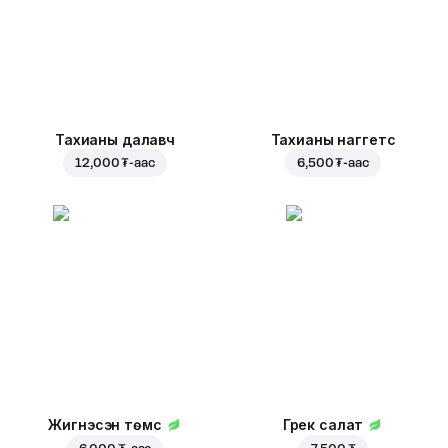
Тахианы далавч
Тахианы наггетс
12,000 ₮
-аас
6,500 ₮
-аас
Жигнэсэн төмс
Грек салат