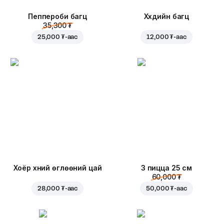
Пеппероби багц
Хүүхдийн багц
35,300 ₮
25,000 ₮
-аас
12,000 ₮
-аас
Хоёр хүний өглөөний цай
3 пицца 25 см
60,000 ₮
28,000 ₮
-аас
50,000 ₮
-аас