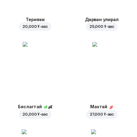
Терияки
Дөрвөн улирал
20,000 ₮
-аас
25,000 ₮
-аас
Бяслагтай
👶
Махтай
20,000 ₮
-аас
27,000 ₮
-аас