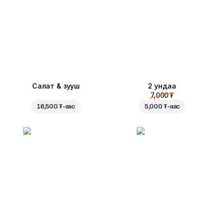
Салат & зууш
2 ундаа
7,000 ₮
16,500 ₮
-аас
5,000 ₮
-аас