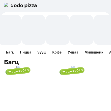
dodo pizza
Багц
Пицца
Зууш
Кофе
Ундаа
Милкшейк
Багц
football 2026
football 2026