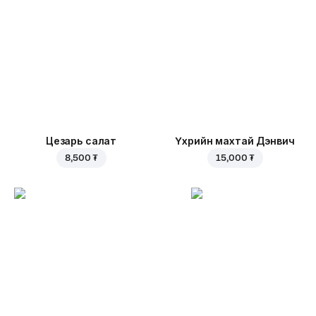
Цезарь салат
Үхрийн махтай Дэнвич
8,500 ₮
15,000 ₮