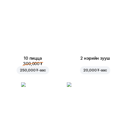
10 пицца
2 нэрийн зууш
300,000 ₮
250,000 ₮
-аас
20,000 ₮
-аас