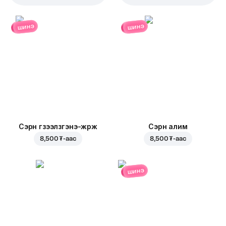
шинэ
шинэ
Сэрүүн гүзээлзгэнэ-жүрж
Сэрүүн алим
8,500 ₮
-аас
8,500 ₮
-аас
шинэ