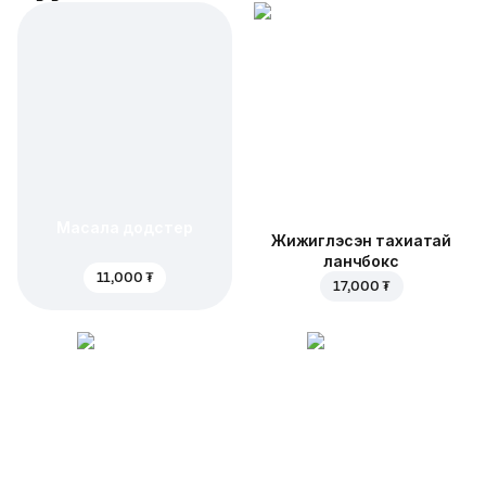
Масала додстер
Жижиглэсэн тахиатай
ланчбокс
11,000 ₮
17,000 ₮