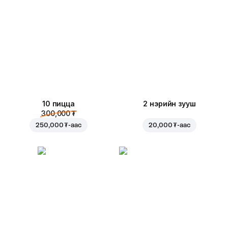
10 пицца
2 нэрийн зууш
300,000 ₮
250,000 ₮
-аас
20,000 ₮
-аас