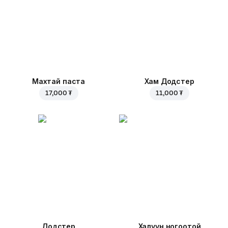
Махтай паста
Хам Додстер
17,000 ₮
11,000 ₮
Додстер
Халуун ногоотой