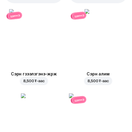
шинэ
шинэ
Сэрүүн гүзээлзгэнэ-жүрж
Сэрүүн алим
8,500 ₮
-аас
8,500 ₮
-аас
шинэ