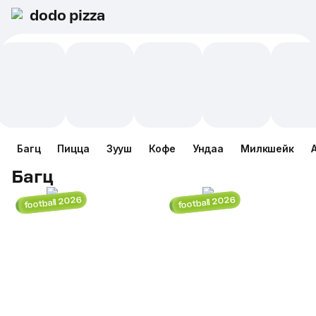
dodo pizza
Багц
Пицца
Зууш
Кофе
Ундаа
Милкшейк
Багц
football 2026
football 2026