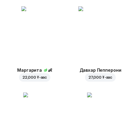
Маргарита
👶
Давхар Пепперони
22,000 ₮
-аас
27,000 ₮
-аас