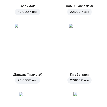
Холимог
Хам & Бяслаг
👶
40,000 ₮
-аас
22,000 ₮
-аас
Давхар Тахиа
👶
Карбонара
20,000 ₮
-аас
27,000 ₮
-аас