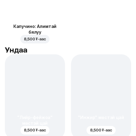
Капучино: Алимтай
бялуу
8,500 ₮
-аас
Ундаа
"Лийр-фейжоа"
"Инжир" мөстэй цай
мөстэй цай
8,500 ₮
-аас
8,500 ₮
-аас