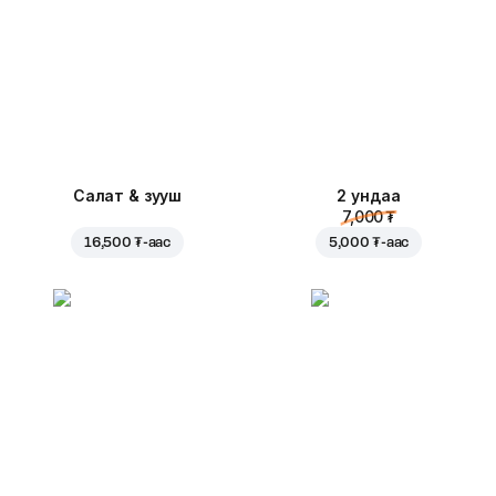
Салат & зууш
2 ундаа
7,000 ₮
16,500 ₮
-аас
5,000 ₮
-аас