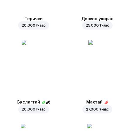
Терияки
Дөрвөн улирал
20,000 ₮
-аас
25,000 ₮
-аас
Бяслагтай
👶
Махтай
20,000 ₮
-аас
27,000 ₮
-аас