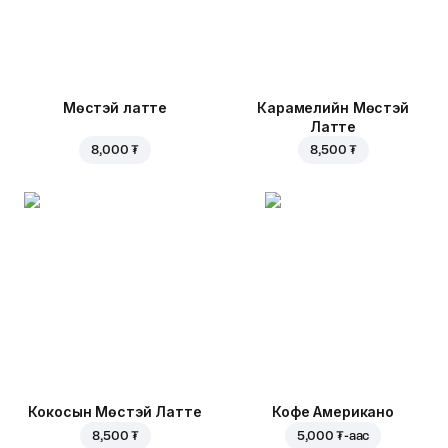
Мөстэй латте
Карамелийн Мөстэй
Латте
8,000 ₮
8,500 ₮
Кокосын Мөстэй Латте
Кофе Американо
8,500 ₮
5,000 ₮
-аас