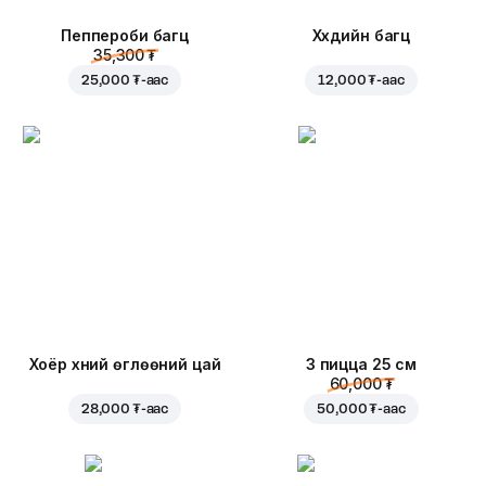
Пеппероби багц
Хүүхдийн багц
35,300 ₮
25,000 ₮
-аас
12,000 ₮
-аас
Хоёр хүний өглөөний цай
3 пицца 25 см
60,000 ₮
28,000 ₮
-аас
50,000 ₮
-аас