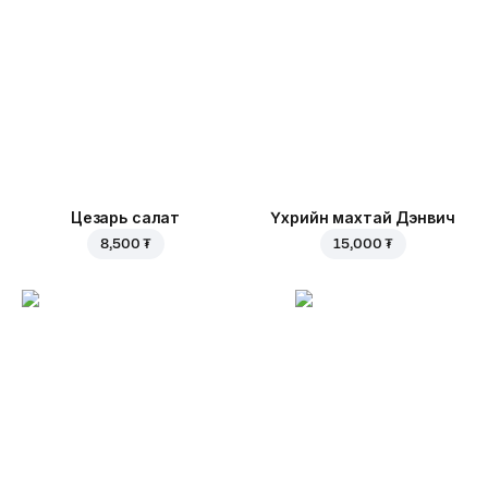
Цезарь салат
Үхрийн махтай Дэнвич
8,500 ₮
15,000 ₮