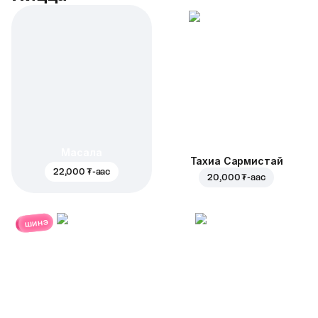
Масала
Тахиа Сармистай
22,000 ₮
-аас
20,000 ₮
-аас
шинэ