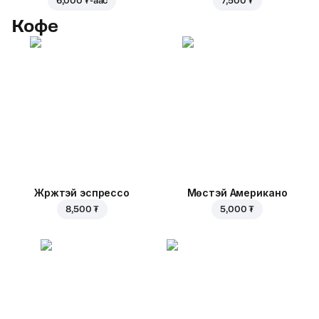
6,000 ₮
-аас
7,500 ₮
Кофе
Жүржтэй эспрессо
Мөстэй Американо
8,500 ₮
5,000 ₮