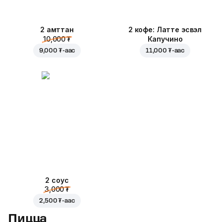
2 амттан
2 кофе: Латте эсвэл
10,000 ₮
Капучино
9,000 ₮
-аас
11,000 ₮
-аас
2 соус
3,000 ₮
2,500 ₮
-аас
Пицца