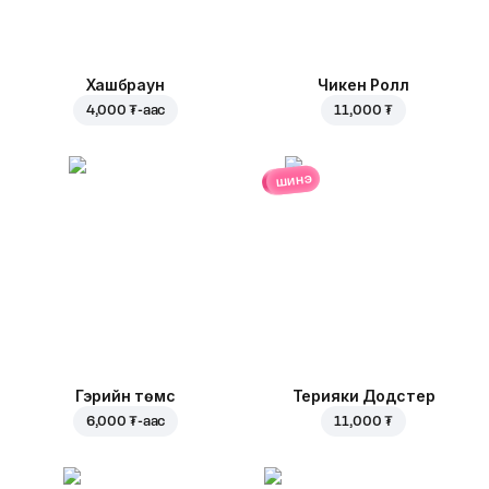
Хашбраун
Чикен Ролл
4,000 ₮
-аас
11,000 ₮
шинэ
Гэрийн төмс
Терияки Додстер
6,000 ₮
-аас
11,000 ₮