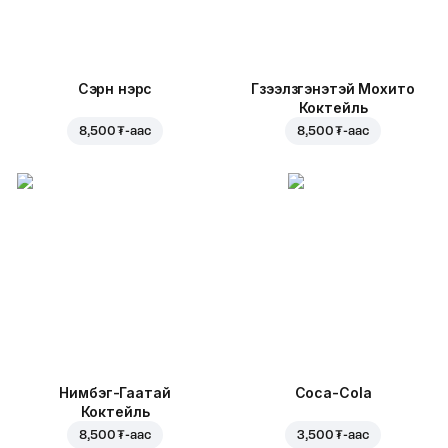
Сэрүүн нэрс
Гүзээлзгэнэтэй Мохито
Коктейль
8,500 ₮
-аас
8,500 ₮
-аас
Нимбэг-Гаатай
Coca-Cola
Коктейль
8,500 ₮
-аас
3,500 ₮
-аас