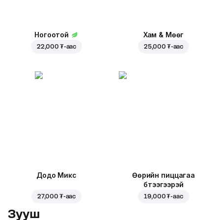
Ногоотой
Хам & Мөөг
22,000 ₮
-аас
25,000 ₮
-аас
Додо Микс
Өөрийн пиццагаа
бүтээгээрэй
27,000 ₮
-аас
19,000 ₮
-аас
Зууш