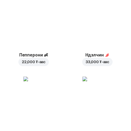
Пепперони
👶
Нүүдэлчин
22,000 ₮
-аас
33,000 ₮
-аас