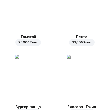
Төмстэй
Песто
25,000 ₮
-аас
33,000 ₮
-аас
Бургер-пицца
Бяслаган Тахиа