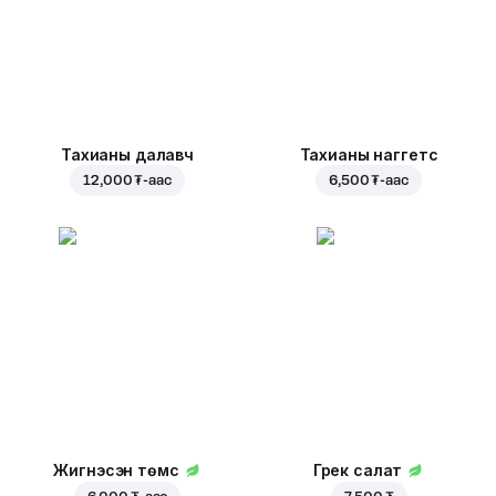
Тахианы далавч
Тахианы наггетс
12,000 ₮
-аас
6,500 ₮
-аас
Жигнэсэн төмс
Грек салат