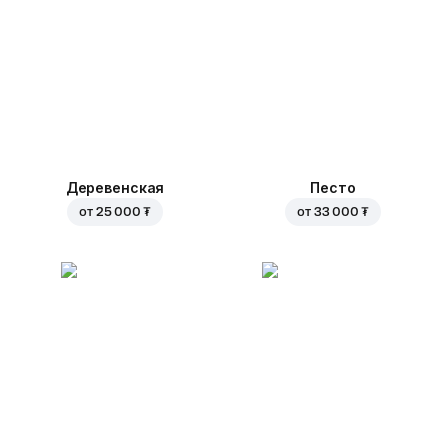
Деревенская
Песто
от
25 000 ₮
от
33 000 ₮