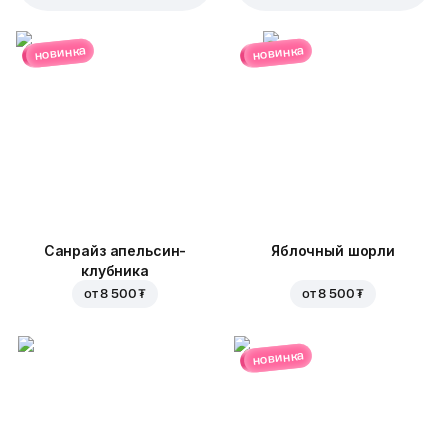
новинка
новинка
Санрайз апельсин-
Яблочный шорли
клубника
от
8 500 ₮
от
8 500 ₮
новинка