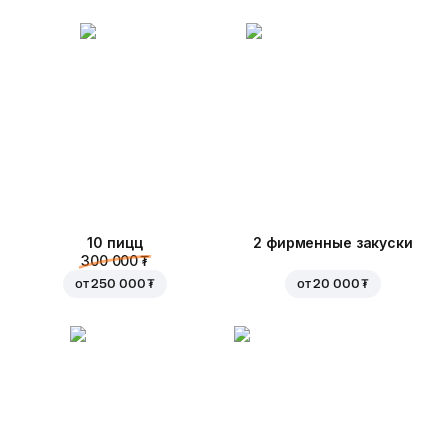
10 пицц
2 фирменные закуски
300 000 ₮
от
250 000 ₮
от
20 000 ₮