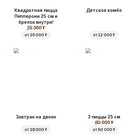
Квадратная пицца
Детское комбо
Пепперони 25 см и
брелок внутри!
35 300 ₮
от
25 000 ₮
от
12 000 ₮
Завтрак на двоих
3 пиццы 25 см
60 000 ₮
от
28 000 ₮
от
50 000 ₮