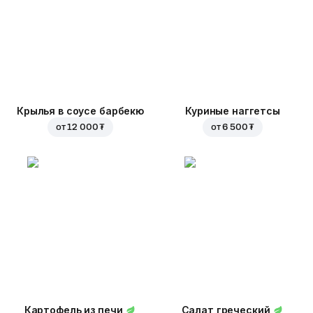
Крылья в соусе барбекю
Куриные наггетсы
от
12 000 ₮
от
6 500 ₮
Картофель из печи
Салат греческий