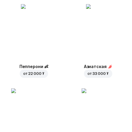
Пепперони
👶
Азиатская
от
22 000 ₮
от
33 000 ₮