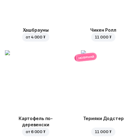
Хашбрауны
Чикен Ролл
от
4 000 ₮
11 000 ₮
новинка
Картофель по-
Терияки Додстер
деревенски
от
6 000 ₮
11 000 ₮