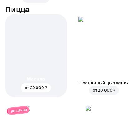
Пицца
Масала
Чесночный цыпленок
от
22 000 ₮
от
20 000 ₮
новинка