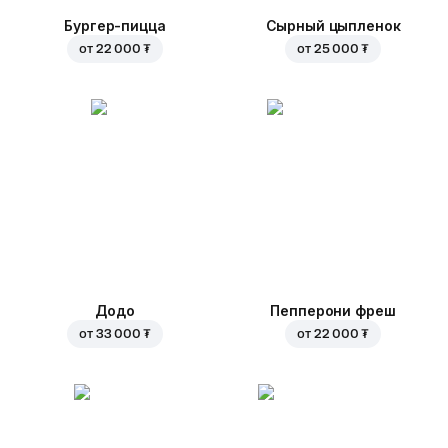
Бургер-пицца
Сырный цыпленок
от
22 000 ₮
от
25 000 ₮
Додо
Пепперони фреш
от
33 000 ₮
от
22 000 ₮