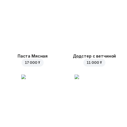
Паста Мясная
Додстер с ветчиной
17 000 ₮
11 000 ₮