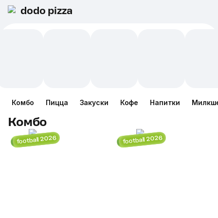
dodo pizza
Комбо
Пицца
Закуски
Кофе
Напитки
Милкш
Комбо
football 2026
football 2026