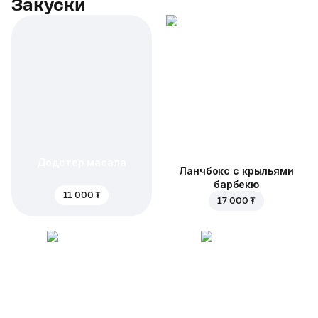
Закуски
Додстер масала
Ланчбокс с крыльями
барбекю
11 000 ₮
17 000 ₮