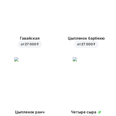
Гавайская
Цыпленок барбекю
от
27 000 ₮
от
27 000 ₮
Цыпленок ранч
Четыре сыра