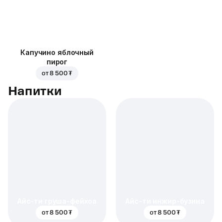
Капучино яблочный
пирог
от
8 500 ₮
Напитки
Айс-ти груша-фейхоа
Айс-ти инжир-бузина
от
8 500 ₮
от
8 500 ₮