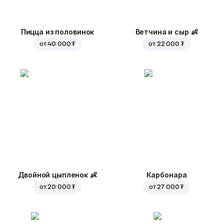
Пицца из половинок
Ветчина и сыр
👶
от
40 000 ₮
от
22 000 ₮
Двойной цыпленок
👶
Карбонара
от
20 000 ₮
от
27 000 ₮