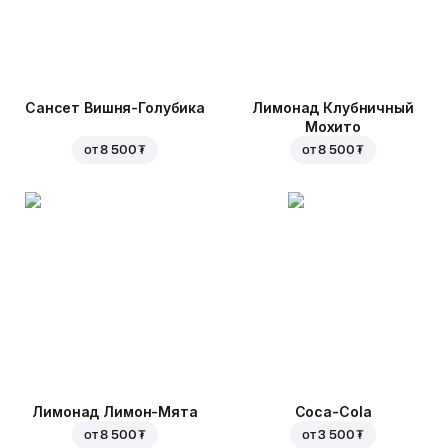
Сансет Вишня-Голубика
Лимонад Клубничный
Мохито
от
8 500 ₮
от
8 500 ₮
Лимонад Лимон-Мята
Coca-Cola
от
8 500 ₮
от
3 500 ₮