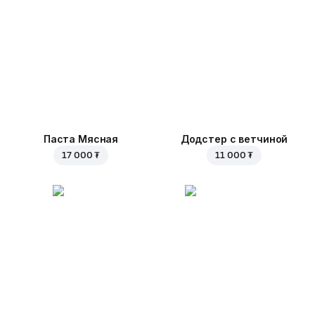
Паста Мясная
Додстер с ветчиной
17 000 ₮
11 000 ₮