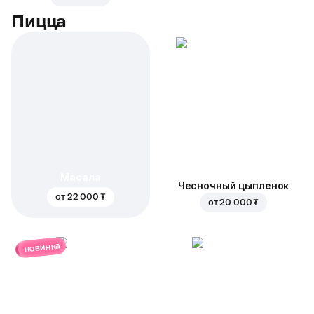
Пицца
Масала
Чесночный цыпленок
от
22 000 ₮
от
20 000 ₮
новинка