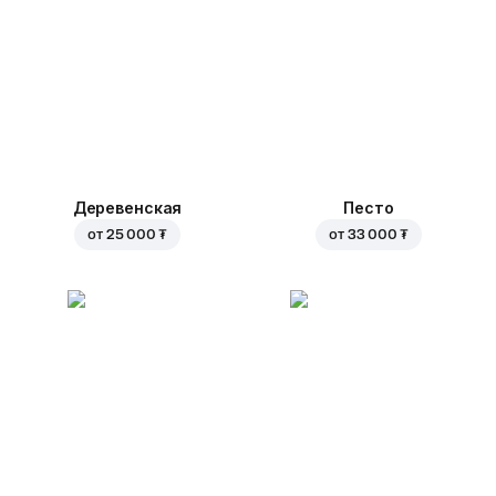
Деревенская
Песто
от
25 000 ₮
от
33 000 ₮