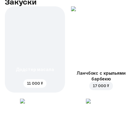
Закуски
Додстер масала
Ланчбокс с крыльями
барбекю
11 000 ₮
17 000 ₮