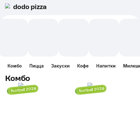
dodo pizza
Комбо
Пицца
Закуски
Кофе
Напитки
Милкш
Комбо
football 2026
football 2026