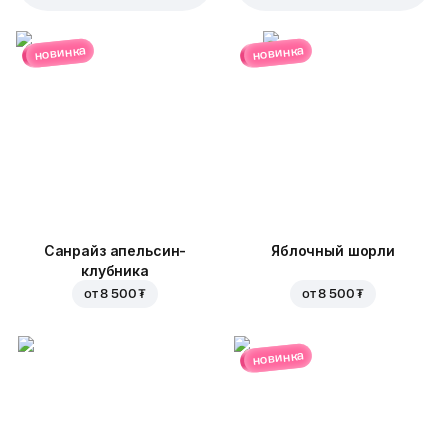
новинка
новинка
Санрайз апельсин-
Яблочный шорли
клубника
от
8 500 ₮
от
8 500 ₮
новинка