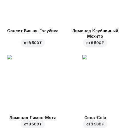
Сансет Вишня-Голубика
Лимонад Клубничный
Мохито
от
8 500 ₮
от
8 500 ₮
Лимонад Лимон-Мята
Coca-Cola
от
8 500 ₮
от
3 500 ₮