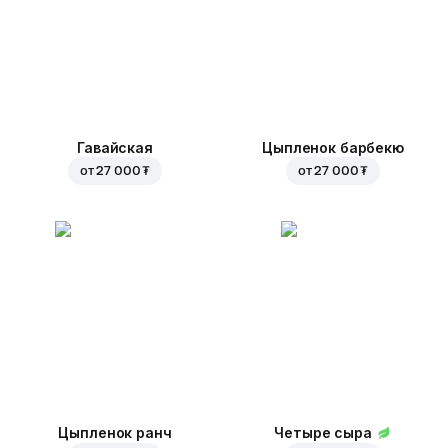
Гавайская
Цыпленок барбекю
от
27 000 ₮
от
27 000 ₮
Цыпленок ранч
Четыре сыра