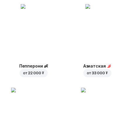
Пепперони
👶
Азиатская
от
22 000 ₮
от
33 000 ₮