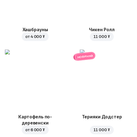
Хашбрауны
Чикен Ролл
от
4 000 ₮
11 000 ₮
новинка
Картофель по-
Терияки Додстер
деревенски
от
6 000 ₮
11 000 ₮