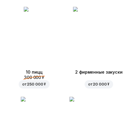
10 пицц
2 фирменные закуски
300 000 ₮
от
250 000 ₮
от
20 000 ₮