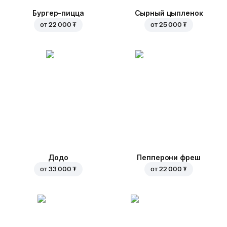
Бургер-пицца
Сырный цыпленок
от
22 000 ₮
от
25 000 ₮
Додо
Пепперони фреш
от
33 000 ₮
от
22 000 ₮