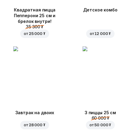
Квадратная пицца
Детское комбо
Пепперони 25 см и
брелок внутри!
35 300 ₮
от
25 000 ₮
от
12 000 ₮
Завтрак на двоих
3 пиццы 25 см
60 000 ₮
от
28 000 ₮
от
50 000 ₮