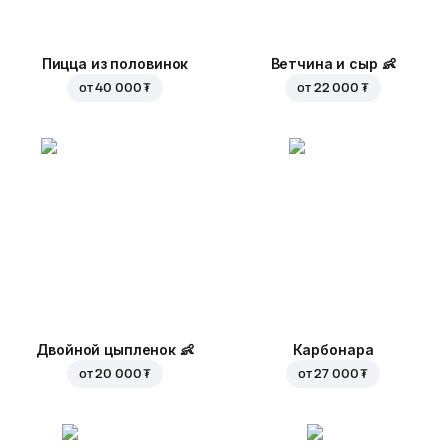
Пицца из половинок
Ветчина и сыр
👶
от
40 000 ₮
от
22 000 ₮
Двойной цыпленок
👶
Карбонара
от
20 000 ₮
от
27 000 ₮