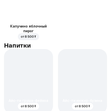
Капучино яблочный
пирог
от
8 500 ₮
Напитки
Айс-ти груша-фейхоа
Айс-ти инжир-бузина
от
8 500 ₮
от
8 500 ₮