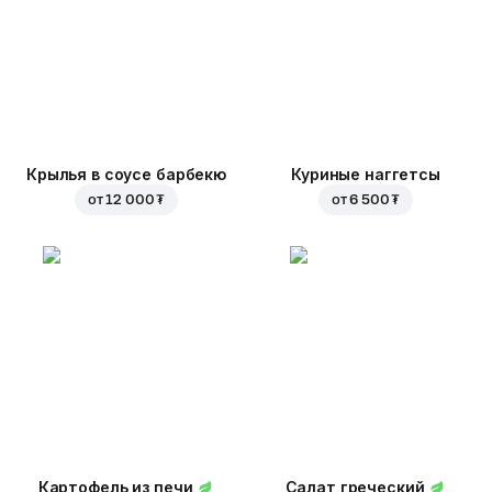
Крылья в соусе барбекю
Куриные наггетсы
от
12 000 ₮
от
6 500 ₮
Картофель из печи
Салат греческий