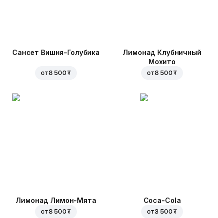
Сансет Вишня-Голубика
Лимонад Клубничный
Мохито
от
8 500 ₮
от
8 500 ₮
Лимонад Лимон-Мята
Coca-Cola
от
8 500 ₮
от
3 500 ₮