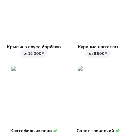
Крылья в соусе барбекю
Куриные наггетсы
от
12 000 ₮
от
6 500 ₮
Картофель из печи
Салат греческий