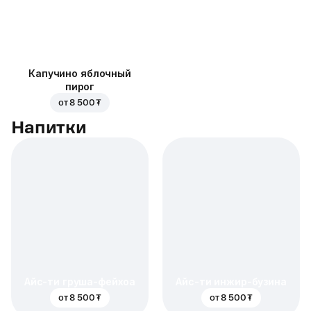
Капучино яблочный
пирог
от
8 500 ₮
Напитки
Айс-ти груша-фейхоа
Айс-ти инжир-бузина
от
8 500 ₮
от
8 500 ₮