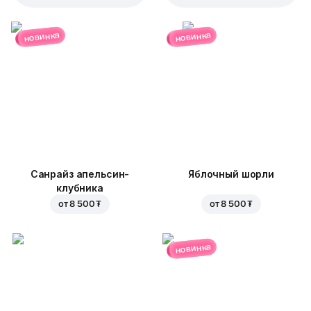
новинка
новинка
Санрайз апельсин-
Яблочный шорли
клубника
от
8 500 ₮
от
8 500 ₮
новинка