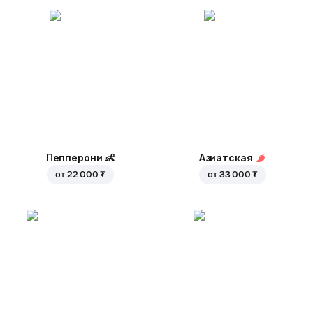
Пепперони
👶
Азиатская
от
22 000 ₮
от
33 000 ₮