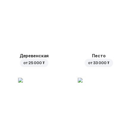
Деревенская
Песто
от
25 000 ₮
от
33 000 ₮