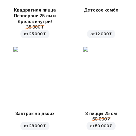
Квадратная пицца
Детское комбо
Пепперони 25 см и
брелок внутри!
35 300 ₮
от
25 000 ₮
от
12 000 ₮
Завтрак на двоих
3 пиццы 25 см
60 000 ₮
от
28 000 ₮
от
50 000 ₮