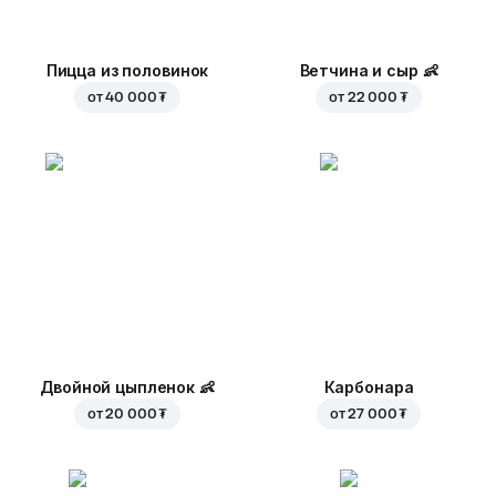
Пицца из половинок
Ветчина и сыр
👶
от
40 000 ₮
от
22 000 ₮
Двойной цыпленок
👶
Карбонара
от
20 000 ₮
от
27 000 ₮