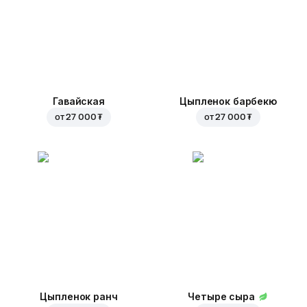
Гавайская
Цыпленок барбекю
от
27 000 ₮
от
27 000 ₮
Цыпленок ранч
Четыре сыра