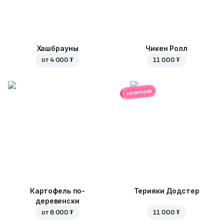
Хашбрауны
Чикен Ролл
от
4 000 ₮
11 000 ₮
новинка
Картофель по-
Терияки Додстер
деревенски
от
6 000 ₮
11 000 ₮