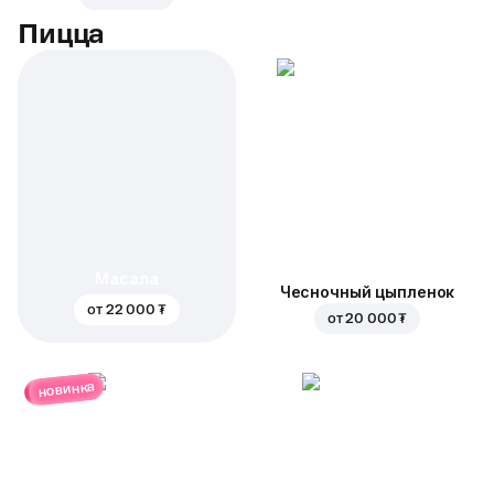
Пицца
Масала
Чесночный цыпленок
от
22 000 ₮
от
20 000 ₮
новинка