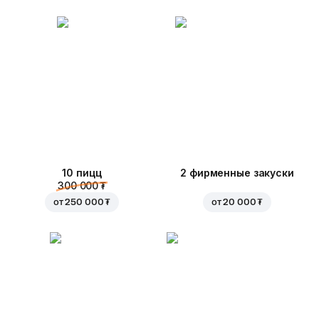
10 пицц
2 фирменные закуски
300 000 ₮
от
250 000 ₮
от
20 000 ₮