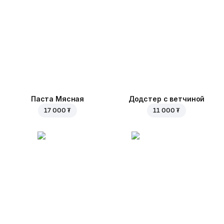
Паста Мясная
Додстер с ветчиной
17 000 ₮
11 000 ₮