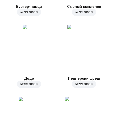
Бургер-пицца
Сырный цыпленок
от
22 000 ₮
от
25 000 ₮
Додо
Пепперони фреш
от
33 000 ₮
от
22 000 ₮