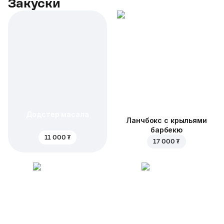
Закуски
Додстер масала
Ланчбокс с крыльями
барбекю
11 000 ₮
17 000 ₮