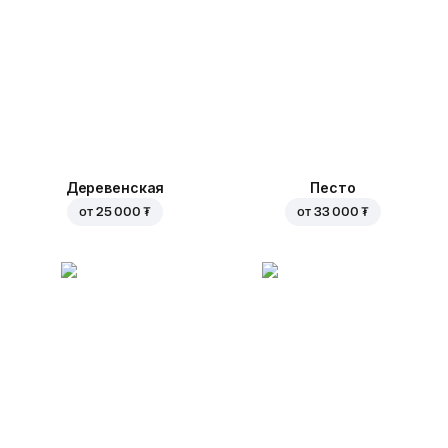
Деревенская
Песто
от
25 000 ₮
от
33 000 ₮