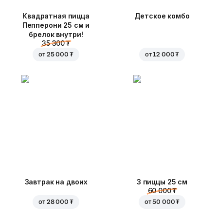
Квадратная пицца
Детское комбо
Пепперони 25 см и
брелок внутри!
35 300 ₮
от
25 000 ₮
от
12 000 ₮
Завтрак на двоих
3 пиццы 25 см
60 000 ₮
от
28 000 ₮
от
50 000 ₮