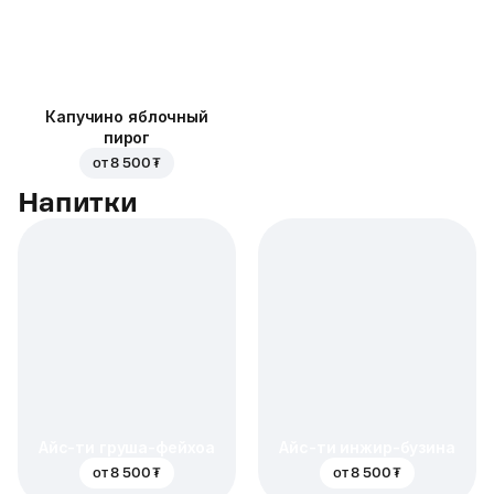
Капучино яблочный
пирог
от
8 500 ₮
Напитки
Айс-ти груша-фейхоа
Айс-ти инжир-бузина
от
8 500 ₮
от
8 500 ₮