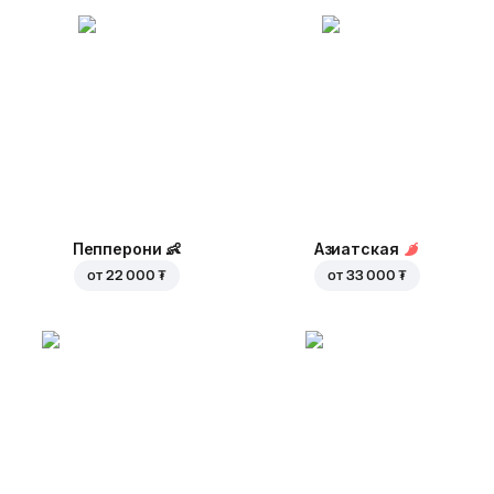
Пепперони
👶
Азиатская
от
22 000 ₮
от
33 000 ₮