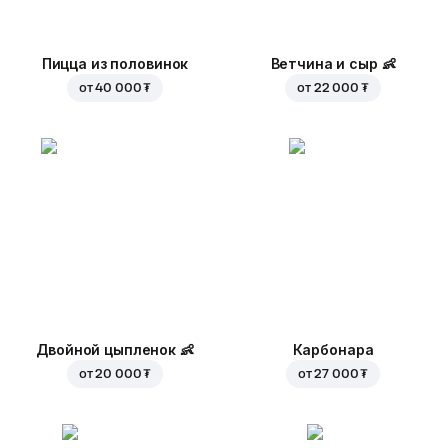
Пицца из половинок
Ветчина и сыр
👶
от
40 000 ₮
от
22 000 ₮
Двойной цыпленок
👶
Карбонара
от
20 000 ₮
от
27 000 ₮