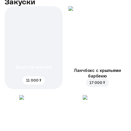
Закуски
Додстер масала
Ланчбокс с крыльями
барбекю
11 000 ₮
17 000 ₮