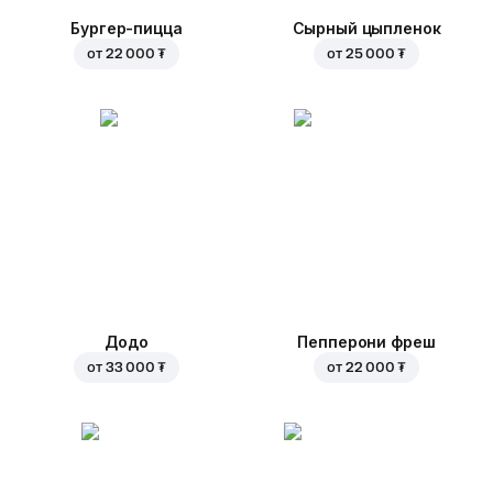
Бургер-пицца
Сырный цыпленок
от
22 000 ₮
от
25 000 ₮
Додо
Пепперони фреш
от
33 000 ₮
от
22 000 ₮