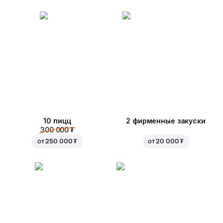
10 пицц
2 фирменные закуски
300 000 ₮
от
250 000 ₮
от
20 000 ₮