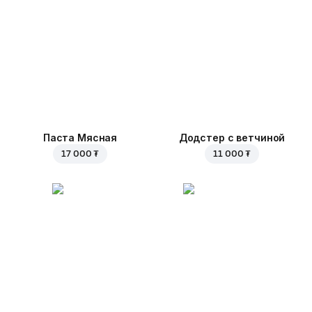
Паста Мясная
Додстер с ветчиной
17 000 ₮
11 000 ₮