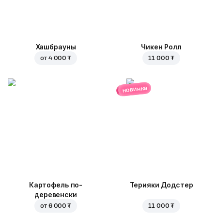
Хашбрауны
Чикен Ролл
от
4 000 ₮
11 000 ₮
новинка
Картофель по-
Терияки Додстер
деревенски
от
6 000 ₮
11 000 ₮