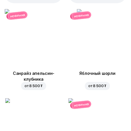
новинка
новинка
Санрайз апельсин-
Яблочный шорли
клубника
от
8 500 ₮
от
8 500 ₮
новинка