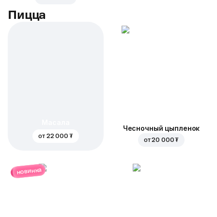
Пицца
Масала
Чесночный цыпленок
от
22 000 ₮
от
20 000 ₮
новинка