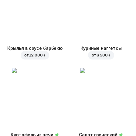
Крылья в соусе барбекю
Куриные наггетсы
от
12 000 ₮
от
6 500 ₮
Картофель из печи
Салат греческий