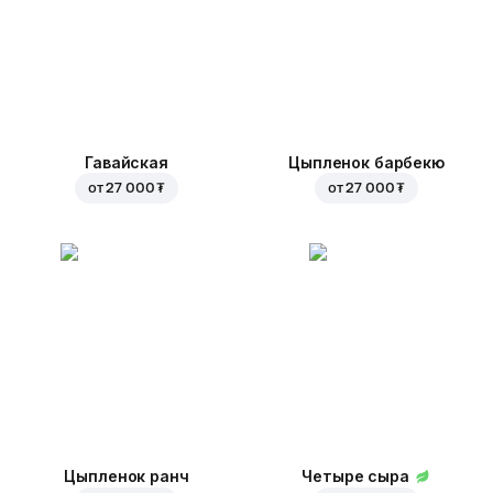
Гавайская
Цыпленок барбекю
от
27 000 ₮
от
27 000 ₮
Цыпленок ранч
Четыре сыра