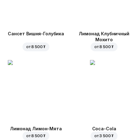
Сансет Вишня-Голубика
Лимонад Клубничный
Мохито
от
8 500 ₮
от
8 500 ₮
Лимонад Лимон-Мята
Coca-Cola
от
8 500 ₮
от
3 500 ₮