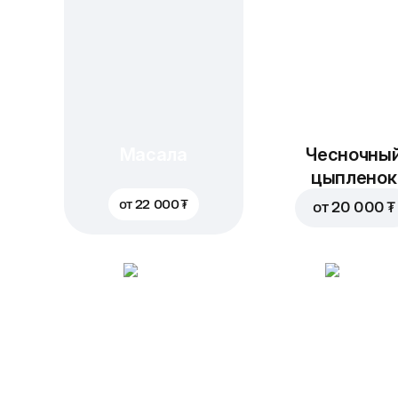
Масала
Чесночны
цыпленок
от
22 000 ₮
от
20 000 ₮