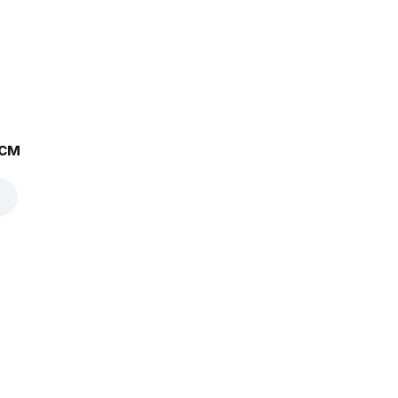
Сладкий
перец
3 500 ₮
 см
Ананасы
3 500 ₮