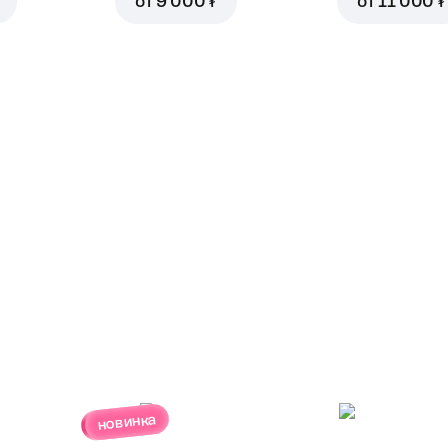
от
9 000 ₮
от
11 000 ₮
новинка