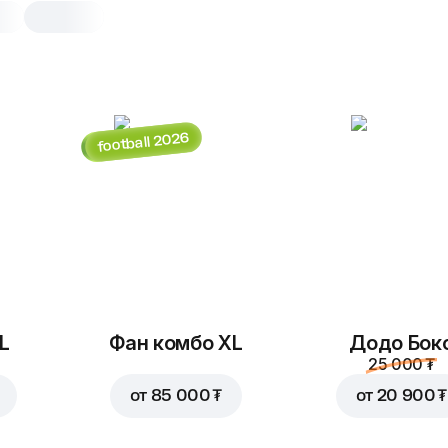
football 2026
Цыпленок ранч
30 cm, традиционное тесто, 660 г
Моцарелла
,
томаты
,
цыпленок
ветчина
,
альфредо соус
,
ранч с
25 cm
30 cm
Традиционное
Тон
L
Фан комбо XL
Додо Бок
Добавить по вкусу
25 000 ₮
от
85 000 ₮
от
20 900 ₮