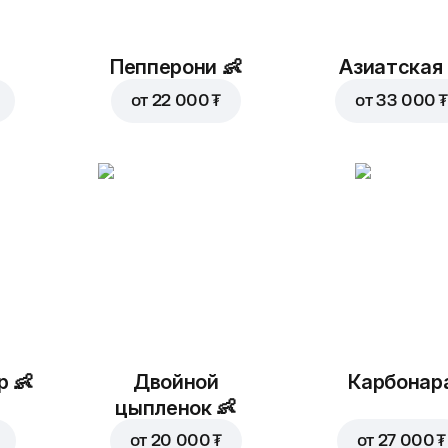
Пепперони
👶
Азиатская
от
22 000 ₮
от
33 000 ₮
р
👶
Двойной
Карбонар
цыпленок
👶
от
20 000 ₮
от
27 000 ₮