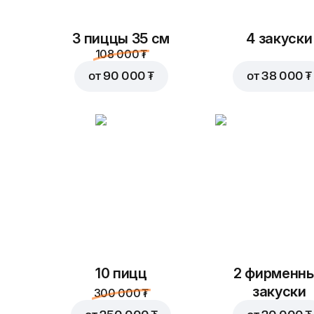
3 пиццы 35 см
4 закуски
108 000 ₮
от
90 000 ₮
от
38 000 ₮
10 пицц
2 фирменн
закуски
300 000 ₮