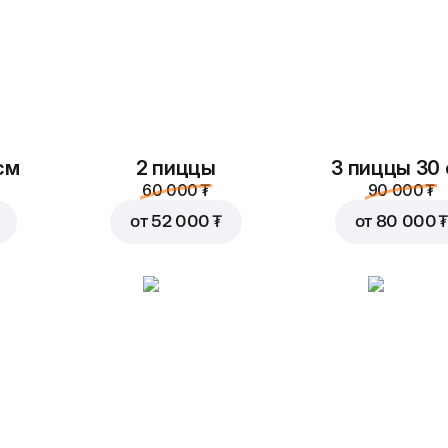
Томаты
Красный лук
3 500 ₮
3 500 ₮
см
2 пиццы
3 пиццы 30
60 000 ₮
90 000 ₮
от
52 000 ₮
от
80 000 ₮
Кубики
Митболы
брынзы
4 500 ₮
4 500 ₮
Сыр блю чиз
Маслины