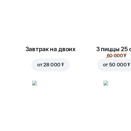
Завтрак на двоих
3 пиццы 25 
60 000 ₮
от
28 000 ₮
от
50 000 ₮