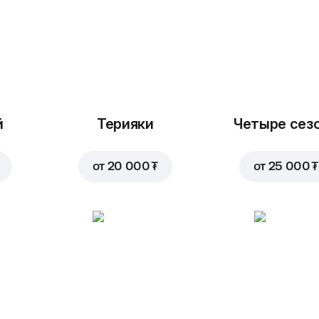
й
Терияки
Четыре сез
от
20 000 ₮
от
25 000 ₮