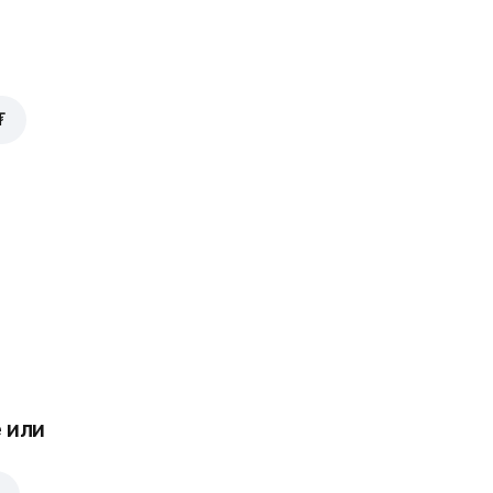
₮
 или