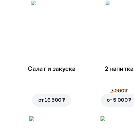
Салат и закуска
2 напитка
7 000 ₮
от
16 500 ₮
от
5 000 ₮