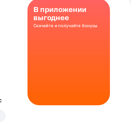
В приложении
выгоднее
Скачайте и получайте бонусы
,
оус
35 cm
кое
с