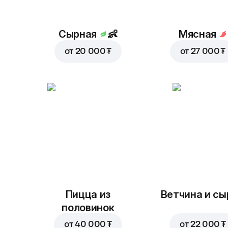
Сырная
👶
Мясная
от
20 000 ₮
от
27 000 ₮
Пицца из
Ветчина и сы
половинок
от
40 000 ₮
от
22 000 ₮