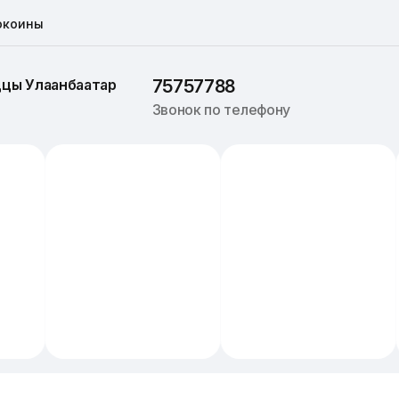
окоины
ццы 
Улаанбаатар
75757788
Звонок по телефону