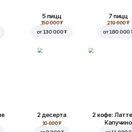
4 500 ₮
3 500 ₮
5 пицц
7 пицц
150 000 ₮
210 000 ₮
от
130 000 ₮
от
180 000 
ые
2 десерта
2 кофе: Латте
Капучино
10 000 ₮