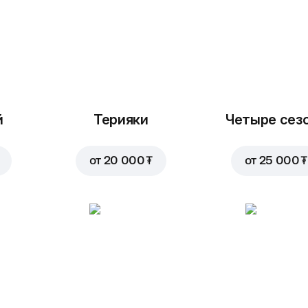
й
Терияки
Четыре сез
от
20 000 ₮
от
25 000 ₮