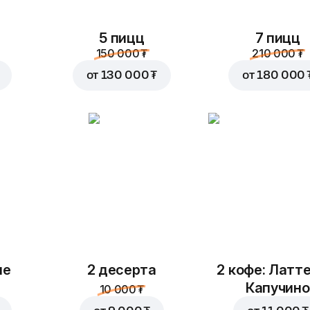
5 пицц
7 пицц
150 000 ₮
210 000 ₮
от
130 000 ₮
от
180 000 
ые
2 десерта
2 кофе: Латте
Капучино
10 000 ₮