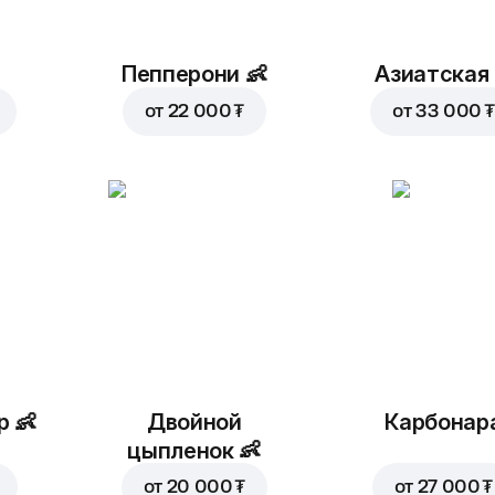
Пепперони
👶
Азиатская
от
22 000 ₮
от
33 000 ₮
р
👶
Двойной
Карбонар
цыпленок
👶
от
20 000 ₮
от
27 000 ₮