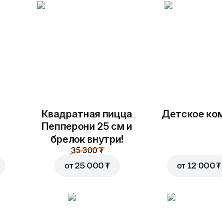
Заменить
Квадратная пицца
Детское ко
Пепперони 25 см и
брелок внутри!
5 000 ₮
35 300 ₮
7 000 ₮
от
25 000 ₮
от
12 000 ₮
В корзину