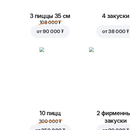
3 пиццы 35 см
4 закуски
108 000 ₮
от
90 000 ₮
от
38 000 ₮
10 пицц
2 фирменн
закуски
300 000 ₮