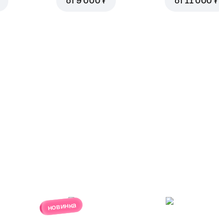
от
9 000 ₮
от
11 000 ₮
новинка