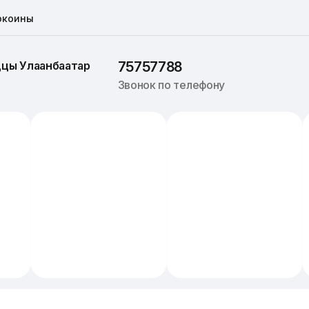
окоины
ццы 
Улаанбаатар
75757788
Звонок по телефону