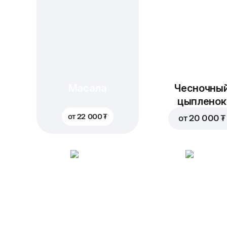
Масала
Чесночны
цыпленок
от
22 000 ₮
от
20 000 ₮