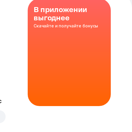
В приложении
выгоднее
Скачайте и получайте бонусы
е две
вку или
с