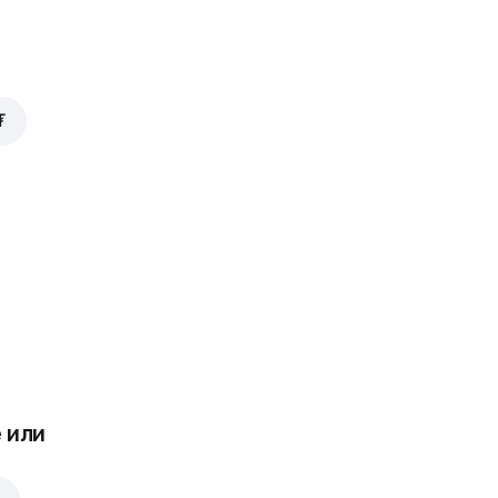
₮
 или