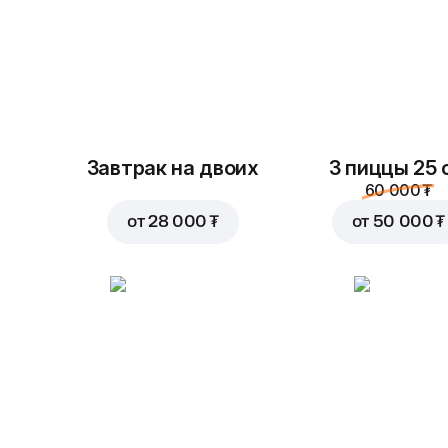
Завтрак на двоих
3 пиццы 25 
60 000 ₮
от
28 000 ₮
от
50 000 ₮