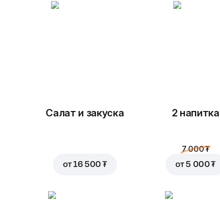
Салат и закуска
2 напитка
7 000 ₮
от
16 500 ₮
от
5 000 ₮