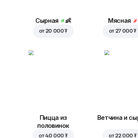
Сырная
👶
Мясная
от
20 000 ₮
от
27 000 ₮
Пицца из
Ветчина и сы
половинок
от
40 000 ₮
от
22 000 ₮