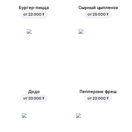
Бургер-пицца
Сырный цыпленок
от
22 000 ₮
от
25 000 ₮
Додо
Пепперони фреш
от
33 000 ₮
от
22 000 ₮