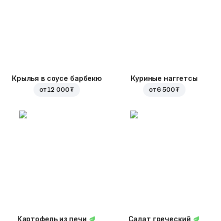
Крылья в соусе барбекю
Куриные наггетсы
от
12 000 ₮
от
6 500 ₮
Картофель из печи
Салат греческий