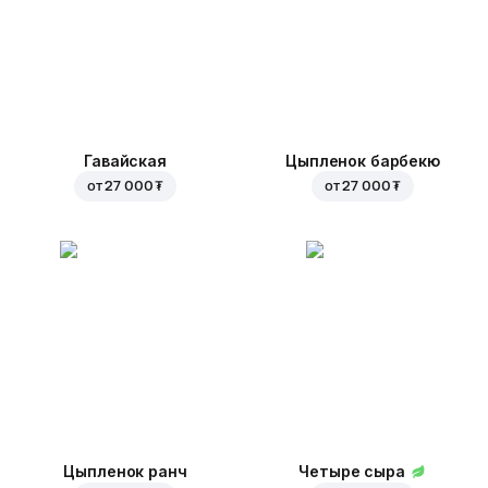
Гавайская
Цыпленок барбекю
от
27 000 ₮
от
27 000 ₮
Цыпленок ранч
Четыре сыра