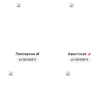
Пепперони
👶
Азиатская
от
22 000 ₮
от
33 000 ₮