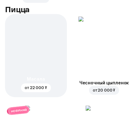
Пицца
Масала
Чесночный цыпленок
от
22 000 ₮
от
20 000 ₮
новинка