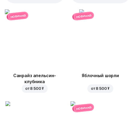
новинка
новинка
Санрайз апельсин-
Яблочный шорли
клубника
от
8 500 ₮
от
8 500 ₮
новинка