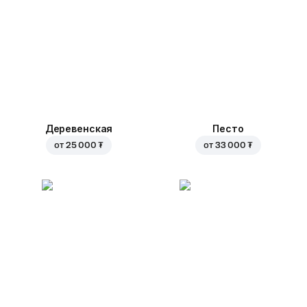
Деревенская
Песто
от
25 000 ₮
от
33 000 ₮