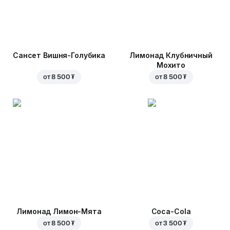
Сансет Вишня-Голубика
Лимонад Клубничный
Мохито
от
8 500 ₮
от
8 500 ₮
Лимонад Лимон-Мята
Coca-Cola
от
8 500 ₮
от
3 500 ₮