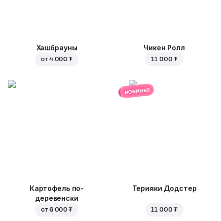
Хашбрауны
Чикен Ролл
от
4 000 ₮
11 000 ₮
новинка
Картофель по-
Терияки Додстер
деревенски
от
6 000 ₮
11 000 ₮