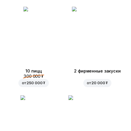
10 пицц
2 фирменные закуски
300 000 ₮
от
250 000 ₮
от
20 000 ₮