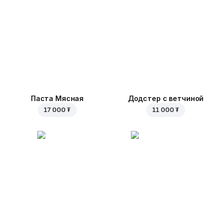
Паста Мясная
Додстер с ветчиной
17 000 ₮
11 000 ₮