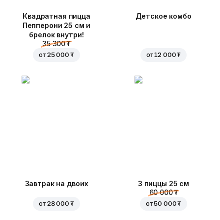
Квадратная пицца
Детское комбо
Пепперони 25 см и
брелок внутри!
35 300 ₮
от
25 000 ₮
от
12 000 ₮
Завтрак на двоих
3 пиццы 25 см
60 000 ₮
от
28 000 ₮
от
50 000 ₮