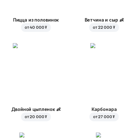
Пицца из половинок
Ветчина и сыр
👶
от
40 000 ₮
от
22 000 ₮
Двойной цыпленок
👶
Карбонара
от
20 000 ₮
от
27 000 ₮