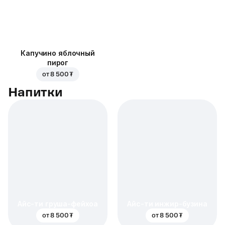
Капучино яблочный
пирог
от
8 500 ₮
Напитки
Айс-ти груша-фейхоа
Айс-ти инжир-бузина
от
8 500 ₮
от
8 500 ₮