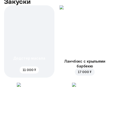
Закуски
Додстер масала
Ланчбокс с крыльями
барбекю
11 000 ₮
17 000 ₮