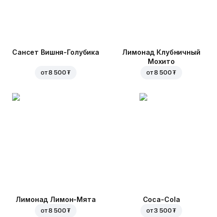
Сансет Вишня-Голубика
Лимонад Клубничный
Мохито
от
8 500 ₮
от
8 500 ₮
Лимонад Лимон-Мята
Coca-Cola
от
8 500 ₮
от
3 500 ₮