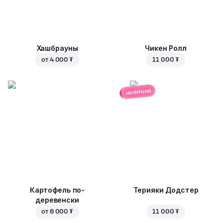
Хашбрауны
Чикен Ролл
от
4 000 ₮
11 000 ₮
новинка
Картофель по-
Терияки Додстер
деревенски
от
6 000 ₮
11 000 ₮