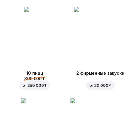
10 пицц
2 фирменные закуски
300 000 ₮
от
250 000 ₮
от
20 000 ₮