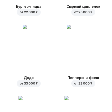
Бургер-пицца
Сырный цыпленок
от
22 000 ₮
от
25 000 ₮
Додо
Пепперони фреш
от
33 000 ₮
от
22 000 ₮