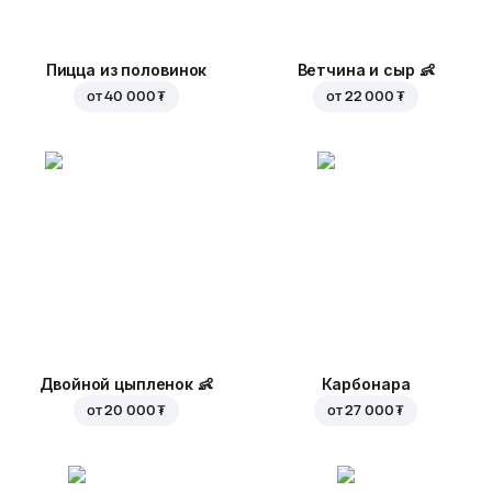
Пицца из половинок
Ветчина и сыр
👶
от
40 000 ₮
от
22 000 ₮
Двойной цыпленок
👶
Карбонара
от
20 000 ₮
от
27 000 ₮