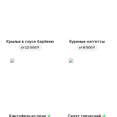
Крылья в соусе барбекю
Куриные наггетсы
от
12 000 ₮
от
6 500 ₮
Картофель из печи
Салат греческий