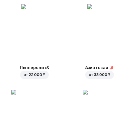
Пепперони
👶
Азиатская
от
22 000 ₮
от
33 000 ₮