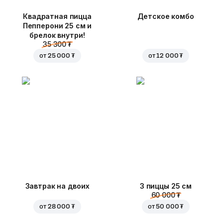
Квадратная пицца
Детское комбо
Пепперони 25 см и
брелок внутри!
35 300 ₮
от
25 000 ₮
от
12 000 ₮
Завтрак на двоих
3 пиццы 25 см
60 000 ₮
от
28 000 ₮
от
50 000 ₮