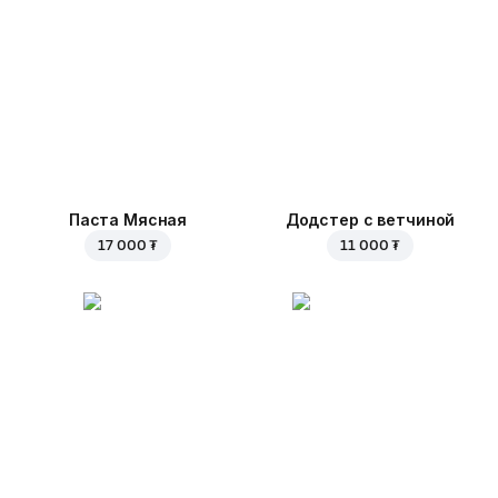
Паста Мясная
Додстер с ветчиной
17 000 ₮
11 000 ₮