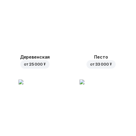
Деревенская
Песто
от
25 000 ₮
от
33 000 ₮