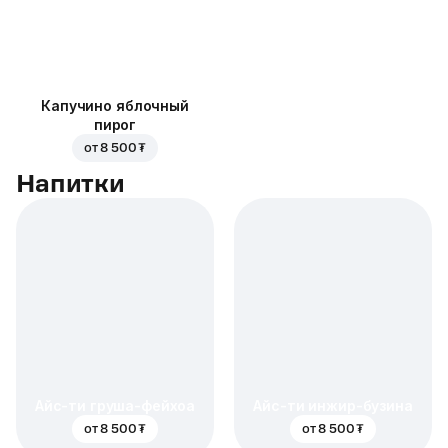
Капучино яблочный
пирог
от
8 500 ₮
Напитки
Айс-ти груша-фейхоа
Айс-ти инжир-бузина
от
8 500 ₮
от
8 500 ₮