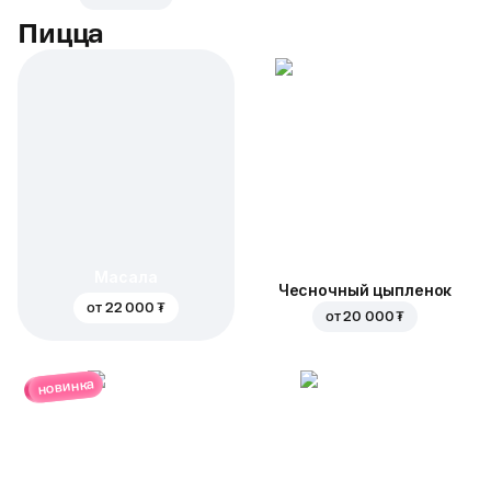
Пицца
Масала
Чесночный цыпленок
от
22 000 ₮
от
20 000 ₮
новинка