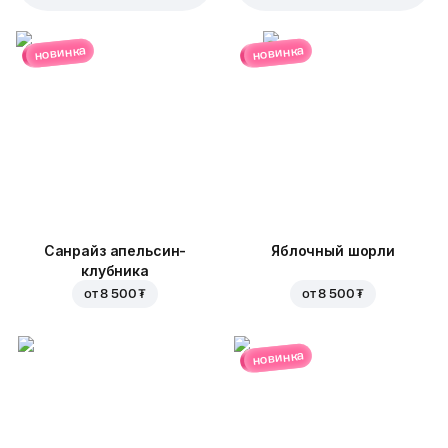
новинка
новинка
Санрайз апельсин-
Яблочный шорли
клубника
от
8 500 ₮
от
8 500 ₮
новинка