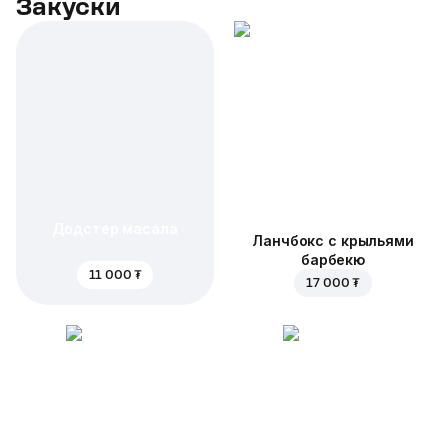
Закуски
Додстер масала
Ланчбокс с крыльями
барбекю
11 000 ₮
17 000 ₮