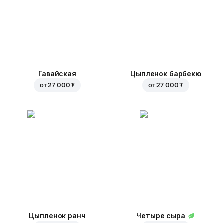
Гавайская
Цыпленок барбекю
от
27 000 ₮
от
27 000 ₮
Цыпленок ранч
Четыре сыра