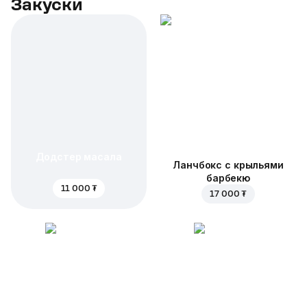
Закуски
Додстер масала
Ланчбокс с крыльями
барбекю
11 000 ₮
17 000 ₮