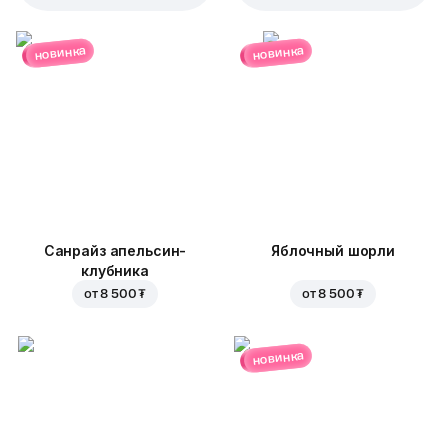
новинка
новинка
Санрайз апельсин-
Яблочный шорли
клубника
от
8 500 ₮
от
8 500 ₮
новинка