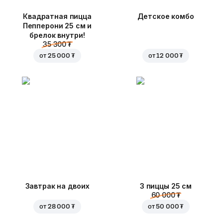
Квадратная пицца
Детское комбо
Пепперони 25 см и
брелок внутри!
35 300 ₮
от
25 000 ₮
от
12 000 ₮
Завтрак на двоих
3 пиццы 25 см
60 000 ₮
от
28 000 ₮
от
50 000 ₮