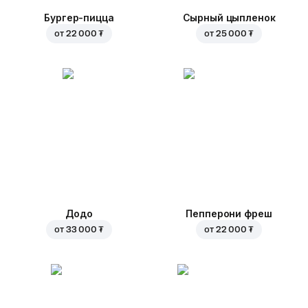
Бургер-пицца
Сырный цыпленок
от
22 000 ₮
от
25 000 ₮
Додо
Пепперони фреш
от
33 000 ₮
от
22 000 ₮