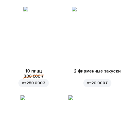
10 пицц
2 фирменные закуски
300 000 ₮
от
250 000 ₮
от
20 000 ₮