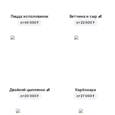
Пицца из половинок
Ветчина и сыр
👶
от
40 000 ₮
от
22 000 ₮
Двойной цыпленок
👶
Карбонара
от
20 000 ₮
от
27 000 ₮