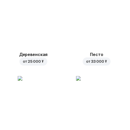
Деревенская
Песто
от
25 000 ₮
от
33 000 ₮