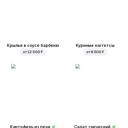
Крылья в соусе барбекю
Куриные наггетсы
от
12 000 ₮
от
6 500 ₮
Картофель из печи
Салат греческий