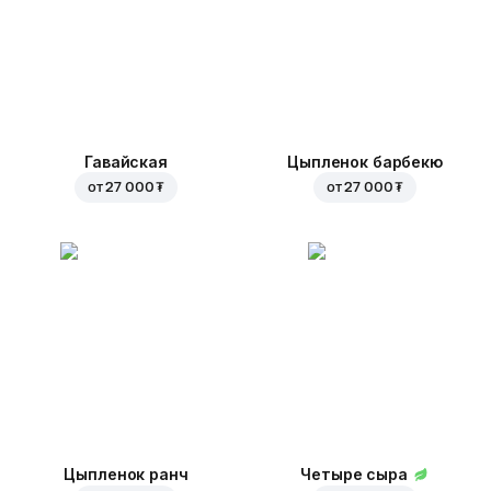
Гавайская
Цыпленок барбекю
от
27 000 ₮
от
27 000 ₮
Цыпленок ранч
Четыре сыра