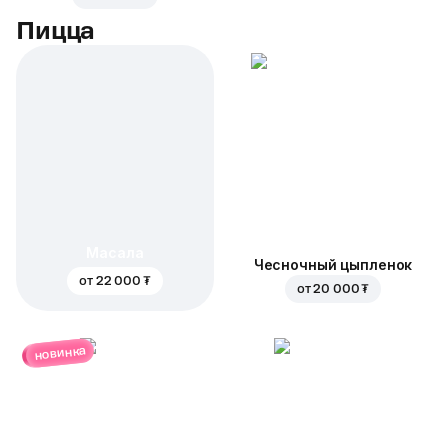
Пицца
Масала
Чесночный цыпленок
от
22 000 ₮
от
20 000 ₮
новинка