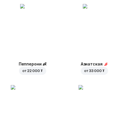
Пепперони
👶
Азиатская
от
22 000 ₮
от
33 000 ₮