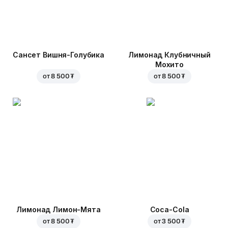
Сансет Вишня-Голубика
Лимонад Клубничный
Мохито
от
8 500 ₮
от
8 500 ₮
Лимонад Лимон-Мята
Coca-Cola
от
8 500 ₮
от
3 500 ₮