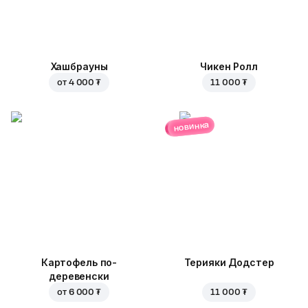
Хашбрауны
Чикен Ролл
от
4 000 ₮
11 000 ₮
новинка
Картофель по-
Терияки Додстер
деревенски
от
6 000 ₮
11 000 ₮