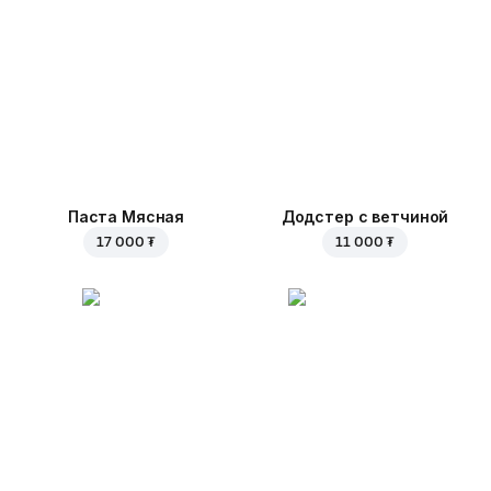
Паста Мясная
Додстер с ветчиной
17 000 ₮
11 000 ₮