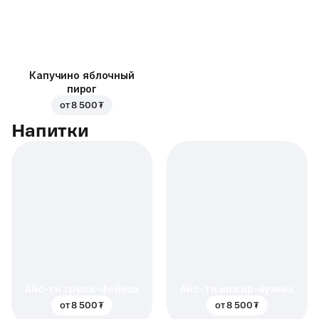
Капучино яблочный
пирог
от
8 500 ₮
Напитки
Айс-ти груша-фейхоа
Айс-ти инжир-бузина
от
8 500 ₮
от
8 500 ₮