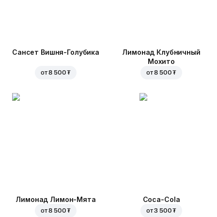
Сансет Вишня-Голубика
Лимонад Клубничный
Мохито
от
8 500 ₮
от
8 500 ₮
Лимонад Лимон-Мята
Coca-Cola
от
8 500 ₮
от
3 500 ₮