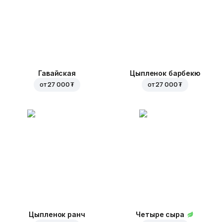
Гавайская
Цыпленок барбекю
от
27 000 ₮
от
27 000 ₮
Цыпленок ранч
Четыре сыра