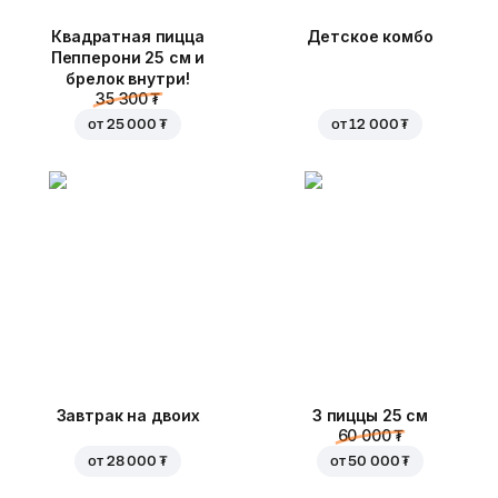
Квадратная пицца
Детское комбо
Пепперони 25 см и
брелок внутри!
35 300 ₮
от
25 000 ₮
от
12 000 ₮
Завтрак на двоих
3 пиццы 25 см
60 000 ₮
от
28 000 ₮
от
50 000 ₮