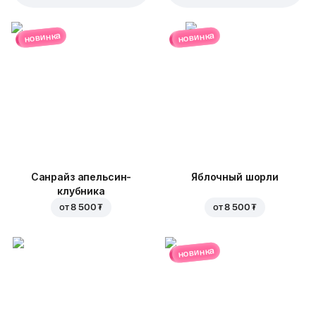
новинка
новинка
Санрайз апельсин-
Яблочный шорли
клубника
от
8 500 ₮
от
8 500 ₮
новинка