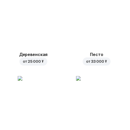
Деревенская
Песто
от
25 000 ₮
от
33 000 ₮