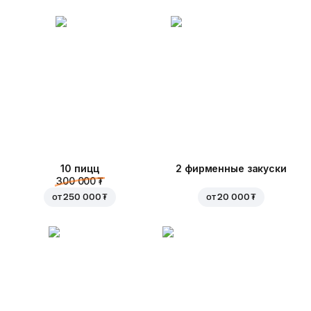
10 пицц
2 фирменные закуски
300 000 ₮
от
250 000 ₮
от
20 000 ₮