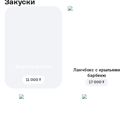
Закуски
Додстер масала
Ланчбокс с крыльями
барбекю
11 000 ₮
17 000 ₮