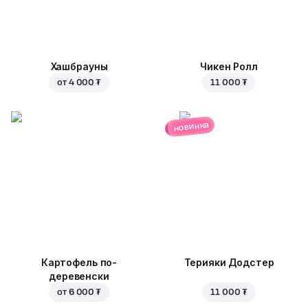
Хашбрауны
Чикен Ролл
от
4 000 ₮
11 000 ₮
новинка
Картофель по-
Терияки Додстер
деревенски
от
6 000 ₮
11 000 ₮