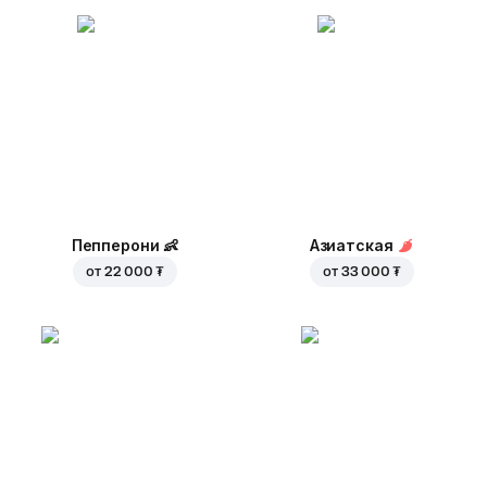
Пепперони
👶
Азиатская
от
22 000 ₮
от
33 000 ₮