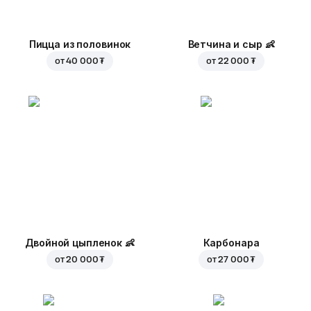
Пицца из половинок
Ветчина и сыр
👶
от
40 000 ₮
от
22 000 ₮
Двойной цыпленок
👶
Карбонара
от
20 000 ₮
от
27 000 ₮