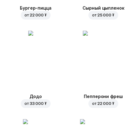
Бургер-пицца
Сырный цыпленок
от
22 000 ₮
от
25 000 ₮
Додо
Пепперони фреш
от
33 000 ₮
от
22 000 ₮