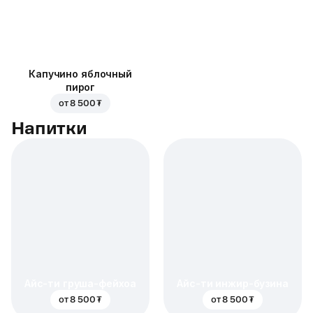
Капучино яблочный
пирог
от
8 500 ₮
Напитки
Айс-ти груша-фейхоа
Айс-ти инжир-бузина
от
8 500 ₮
от
8 500 ₮