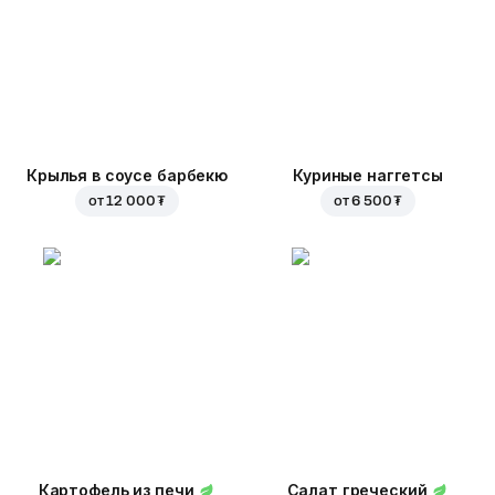
Крылья в соусе барбекю
Куриные наггетсы
от
12 000 ₮
от
6 500 ₮
Картофель из печи
Салат греческий