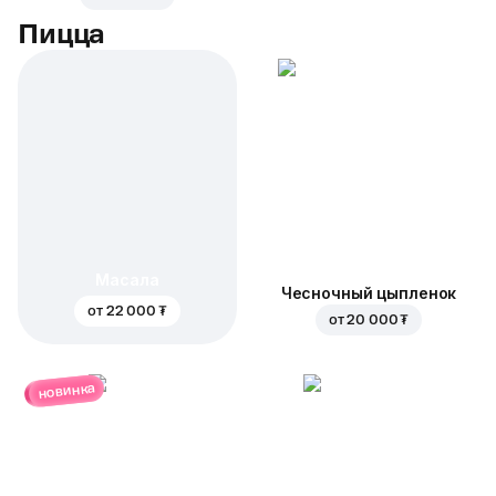
Пицца
Масала
Чесночный цыпленок
от
22 000 ₮
от
20 000 ₮
новинка