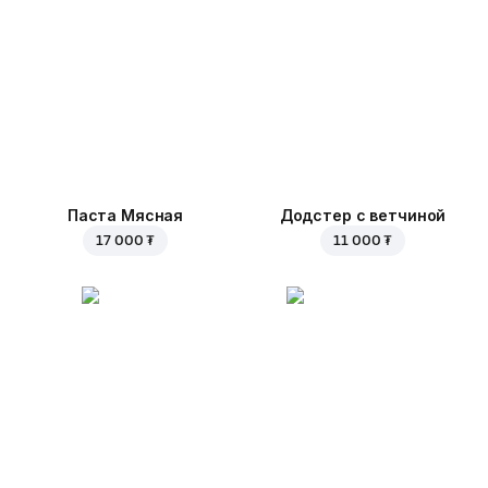
Паста Мясная
Додстер с ветчиной
17 000 ₮
11 000 ₮